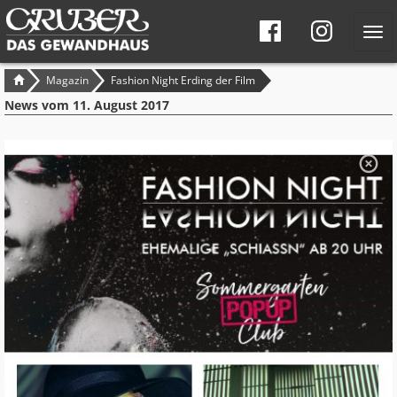
Tog
navi
Seitennavigation
Brotkrumen-
Magazin
Fashion Night Erding der Film
Navigation
News vom
11. August 2017
S