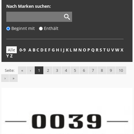
Nach Marken suchen:
Suchen
Beginnt mit
Enthält
Alle
0-9
A
B
C
D
E
F
G
H
I
J
K
L
M
N
O
P
Q
R
S
T
U
V
W
X
Y
Z
(current)
Seite:
«
‹
1
2
3
4
5
6
7
8
9
10
›
»