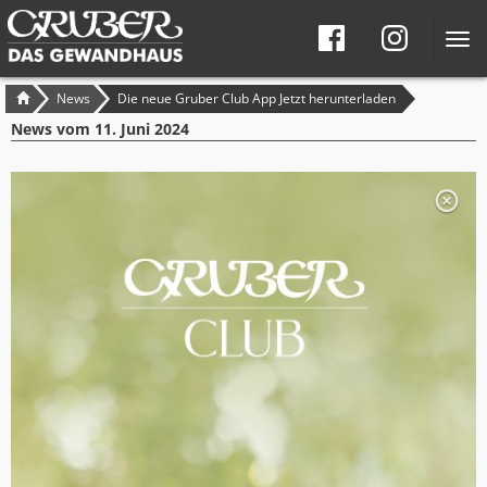
Tog
navi
Seitennavigation
Brotkrumen-
News
Die neue Gruber Club App Jetzt herunterladen
Navigation
News vom
11. Juni 2024
S